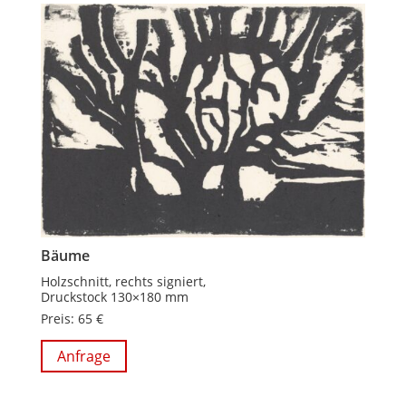
Bäume
Holzschnitt, rechts signiert,
Druckstock 130×180 mm
Preis: 65 €
Anfrage