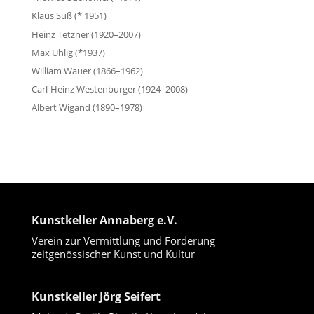
Klaus Süß (* 1951)
Heinz Tetzner (1920–2007)
Max Uhlig (*1937)
William Wauer (1866–1962)
Carl-Heinz Westenburger (1924–2008)
Albert Wigand (1890–1978)
Kunstkeller Annaberg e.V.
Verein zur Vermittlung und Förderung
zeitgenössischer Kunst und Kultur
Kunstkeller Jörg Seifert